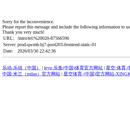
Sorry for the inconvenience.
Please report this message and include the following information to us
Thank you very much!
URL:
/intro/tel:%20020-87566596
Server:
prod-qwmh-bj7-pool203-frontend-static-01
Date:
2026/03/30 22:42:36
乐动-乐动（中国）
|
leyu·乐鱼(中国)体育官方网站
|
星空·体育
中国·米兰（milan）官方网站
|
星空体育·(中国)官方网站-XINGKO