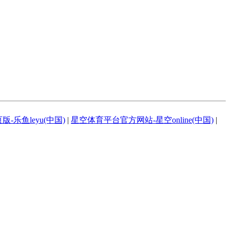
-乐鱼leyu(中国)
|
星空体育平台官方网站-星空online(中国)
|